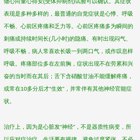
做心向量心得安(受体抑制剂)试验可以确认。其症状
表现是多种多样的，最普通的自觉症状是心悸、呼吸
不畅、心前区疼痛和乏力等。心前区疼痛多为瞬间的
刺痛或持续时间长(几小时)的隐痛。有时出现闷气、
呼吸不畅，病人常喜欢长吸一到两口气，或作叹息样
呼吸。疼痛部位多在左前胸，症状出现不在劳累和兴
奋的当时而在其后；舌下含硝酸甘油不能缓解疼痛，
或常在10多分后才“生效”，并常伴有其他神经官能症
状。
治疗上，因为是心脏发“神经”，不是器质性病变，所
以应对症治疗。生活要有规律，避免过度紧张，不必