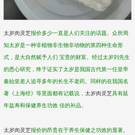
太岁肉灵芝
报价
多少一直是人们关注的话题。众所周
知太岁是一种非植物非生物非动物的第四种生命形
式，是大自然赋予人们 宝贵的财富。经过太岁刘先生
的悉心研究，终于证实了
太岁
是我国古代第一任皇帝
秦始皇差人追寻多年的长生不老药。同样的在我国名
著《上海经》等里面都有记载说，
太岁肉灵芝
具有延
年益寿和保健养生功效 佳的补品。
太岁肉灵芝
报价
的昂贵在于养生保健之功效的显著。