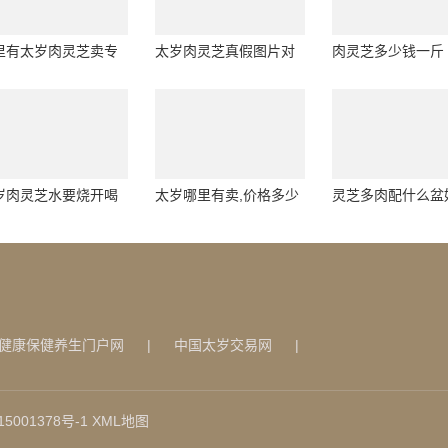
里有太岁肉灵芝卖专
太岁肉灵芝真假图片对
肉灵芝多少钱一斤
服务，值得信赖
比,太岁肉灵芝口服液的
功效和作用
岁肉灵芝水要烧开喝
太岁哪里有卖,价格多少
灵芝多肉配什么盆
,太岁肉灵芝用什么水
价格公道
灵芝多肉配什么盆
呢
健康保健养生门户网
|
中国太岁交易网
|
5001378号-1
XML地图