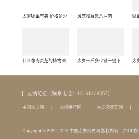
太岁哪里有卖,价格多少
灵芝松茸煲八两肉
哪
24小时服务
业
什么像肉灵芝的植物图
太岁一斤多少钱一键下
太
片,什么像肉灵芝的植物
单，立即上门
不
图片
养
友情链接（联系电话：13161208557）
中国太岁网
|
永州特产网
|
太岁肉灵芝网
|
Copyright © 2022-2025 中国太岁交易网 版权所有
沪ICP备1