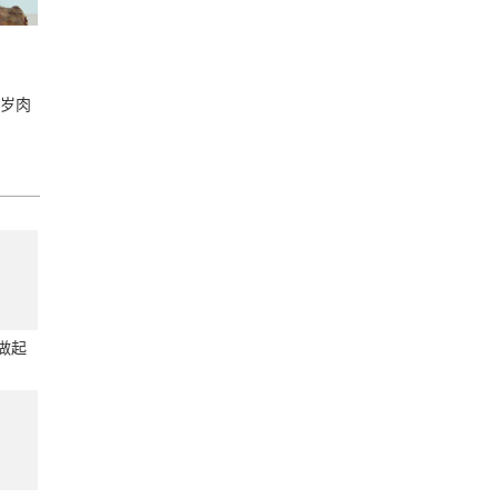
太岁肉
做起