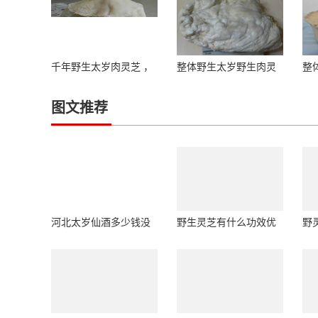
千年野生太岁肉灵芝 ，
整体野生太岁野生肉灵
整
极其罕见
芝照片
芝
图文推荐
河北太岁仙酒多少钱没
野生灵芝有什么功效优
野
有见过的好货
质好物，入手心安
禁