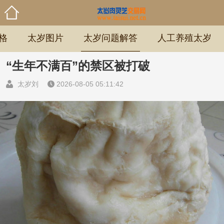
格
太岁图片
太岁问题解答
人工养殖太岁
“生年不满百”的禁区被打破
太岁刘
2026-08-05 05:11:42