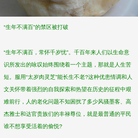
“生年不满百”的禁区
被
打破
“生年不满百，常怀千岁忧”。千百年来人们以生命意
识所发出的咏叹始终围绕着一个主题，那就是人生苦
短。
服用“太岁肉灵芝”能长生不老?
这种优患情调和人
文关怀带着强烈的自我探索和热望在历史的征程中艰
难前行，人的老化问题不知困扰了多少风骚墨客、高
杰雅士和达官贵族们的丰禄尊位，就是最普通的平民
谁不想享受活着的偷悦?