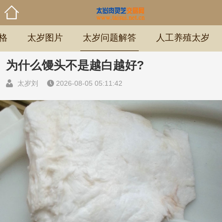
格
太岁图片
太岁问题解答
人工养殖太岁
为什么馒头不是越白越好?
太岁刘
2026-08-05 05:11:42