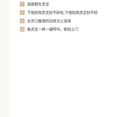
7
高原野生灵芝
8
下地捡肉灵芝好不好吃,下地捡肉灵芝好不好
吃呢
9
太岁口服液的功效马上咨询
10
象灵芝一样一键呼叫，即刻上门