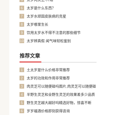
6
太岁是什么东西？
7
太岁水顽固皮肤病的克星
8
太岁哪里生长
9
饮用太岁水不得不注意的那些细节
10
太岁辨真假 闻气味轻松鉴别
推荐文章
1
土太岁是什么价格非常推荐
2
太岁的功效和作用非常推荐
3
肉灵芝可以随便碰吗图片,肉灵芝可以随便碰
吗图片大全
4
半野生灵芝和全野生灵芝的效果差多少品质
保障
5
野生灵芝越大越好吗精选好物，惊喜不断
6
岁岁福酒价格即刻获得咨询