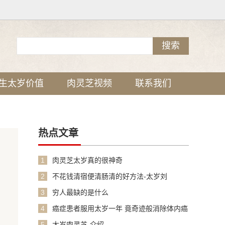
生太岁价值
肉灵芝视频
联系我们
热点文章
1
肉灵芝太岁真的很神奇
2
不花钱清宿便清肠清的好方法-太岁刘
3
穷人最缺的是什么
4
癌症患者服用太岁一年 竟奇迹般消除体内癌
细胞
5
太岁肉灵芝-介绍